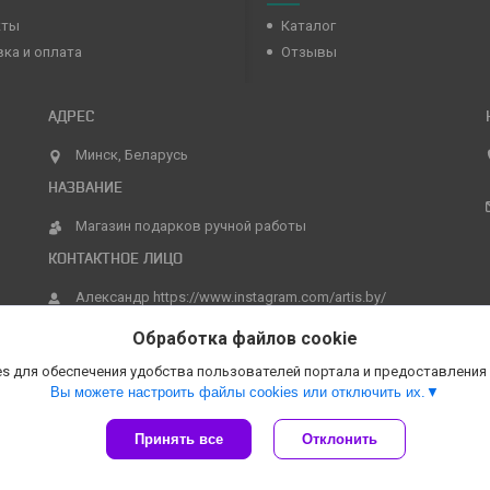
кты
Каталог
ка и оплата
Отзывы
Минск, Беларусь
Магазин подарков ручной работы
Александр https://www.instagram.com/artis.by/
Обработка файлов cookie
s для обеспечения удобства пользователей портала и предоставления
Вы можете настроить файлы cookies или отключить их.
Принять все
Отклонить
Сайт создан на платформе Deal.by
Политика обработки файлов cookies
Магазин подарков ручной работы |
Пожаловаться на контент