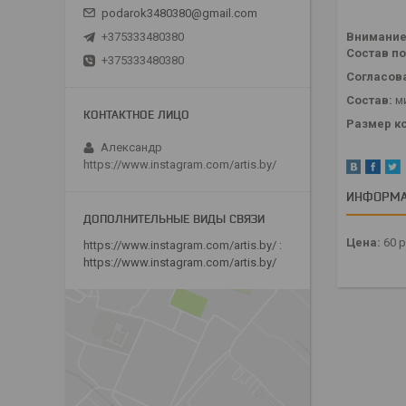
podarok3480380@gmail.com
Внимание!
+375333480380
Состав п
+375333480380
Согласова
Состав:
м
Размер к
Александр
https://www.instagram.com/artis.by/
ИНФОРМА
Цена:
60
р
https://www.instagram.com/artis.by/
https://www.instagram.com/artis.by/