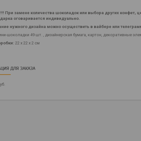
!! При замене количества шоколадок или выбора других конфет, ц
одарка оговаривается индивидуально.
ние нужного дизайна можно осуществить в вайбере или телеграмм
ини-шоколадки 49 шт. , дизайнерская бумага, картон, декоративные эле
оробки:
22 х 22 х 2 см
ЦИЯ ДЛЯ ЗАКАЗА
уб.