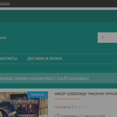
Deal.by
нске
КОНТАКТЫ
ДОСТАВКА И ОПЛАТА
колада "нашему лучшему боссу" (на 49 шоколадок)
НАБОР ШОКОЛАДА "НАШЕМУ ЛУЧШЕМ
Премиум
Под заказ
Код:
012
Отправка с 11 августа 2026