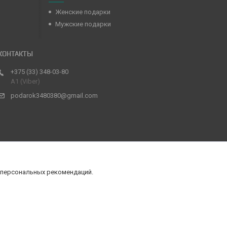
Женские подарки
Мужские подарки
+375 (33) 348-03-80
А1 (Viber)
podarok3480380@gmail.com
 персональных рекомендаций.