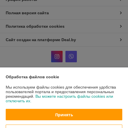
Полная версия сайта
Политика обработки cookies
Сайт создан на платформе Deal.by
Обработка файлов cookie
Информация для покупателя
Мы используем файлы cookies для обеспечения удобства
Индивидуальный предприниматель:
Кузнецов Александр
Александрович
пользователей портала и предоставления персональных
ул. Тикоцкого д2, кв52
рекомендаций.
Вы можете настроить файлы cookies или
отключить их.
Регистрационный номер ЕГР: АС5024532
УНП: АС5024532
Принять
Регистрационный орган: 107 инспекция МНС по первомайскому
району г. Минска