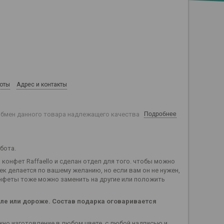
боты
Адрес и контакты
обмен данного товара надлежащего качества
Подробнее
бота.
конфет Raffaello и сделан отдел для того. чтобы можно
к делается по вашему желанию, но если вам он не нужен,
нфеты тоже можно заменить на другие или положить
вле или дороже. Состав подарка оговаривается
жно изготовление в любом цвете, с любой надписью и