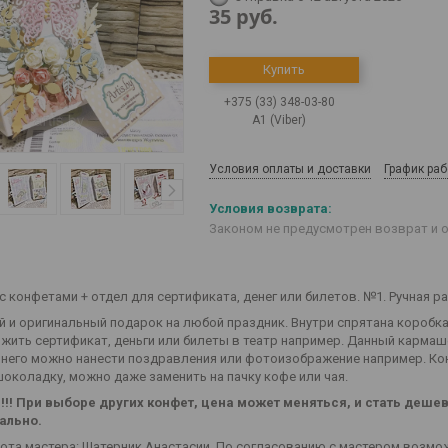
35
руб.
Купить
+375 (33) 348-03-80
А1 (Viber)
Условия оплаты и доставки
График ра
Законом не предусмотрен возврат и 
 конфетами + отдел для сертификата, денег или билетов. №1. Ручная ра
 и оригинальный подарок на любой праздник. Внутри спрятана коробка 
жить сертификат, деньги или билеты в театр например. Данный кармаше
 него можно нанести поздравления или фотоизображение например. Ко
околадку, можно даже заменить на пачку кофе или чая.
!! При выборе других конфет, цена может меняться, и стать деше
ально.
бота мастера: Шатерник Анастасии. По согласованию с мастером возмо