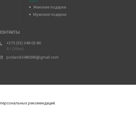
Женские подарки
Мужские подарки
+375 (33) 348-03-80
А1 (Viber)
podarok3480380@gmail.com
 персональных рекомендаций.