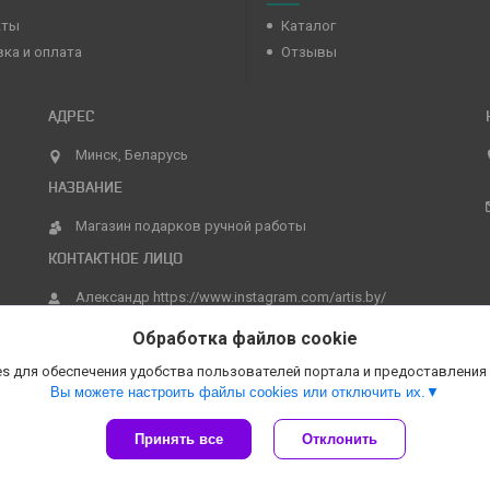
кты
Каталог
ка и оплата
Отзывы
Минск, Беларусь
Магазин подарков ручной работы
Александр https://www.instagram.com/artis.by/
Обработка файлов cookie
s для обеспечения удобства пользователей портала и предоставления
Вы можете настроить файлы cookies или отключить их.
Принять все
Отклонить
Сайт создан на платформе Deal.by
Политика обработки файлов cookies
Магазин подарков ручной работы |
Пожаловаться на контент