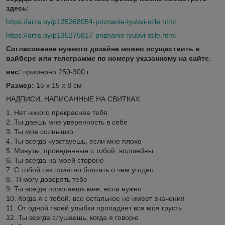
здесь:
https://artis.by/p135268054-priznanie-lyubvi-stile.html
https://artis.by/p135275817-priznanie-lyubvi-stile.html
Согласование нужного дизайна можно осуществить в
вайбере или телеграмме по номеру указанному на сайте.
вес:
примерно 250-300 г.
Размер:
15 х 15 х 8 см
НАДПИСИ, НАПИСАННЫЕ НА СВИТКАХ:
1. Нет никого прекраснее тебя
2. Ты даешь мне уверенность в себе
3. Ты мое солнышко
4. Ты всегда чувствуешь, если мне плохо
5. Минуты, проведенные с тобой, волшебны
6. Ты всегда на моей стороне
7. С тобой так приятно болтать о чем угодно
8. Я могу доверять тебе
9. Ты всегда помогаешь мне, если нужно
10. Когда я с тобой, все остальное не имеет значения
11. От одной твоей улыбки пропадает вся моя грусть
12. Ты всегда слушаешь, когда я говорю