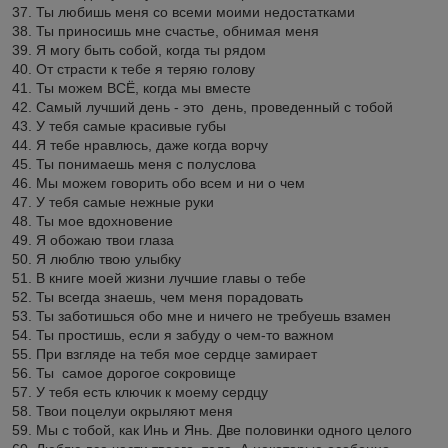
37. Ты любишь меня со всеми моими недостатками
38. Ты приносишь мне счастье, обнимая меня
39. Я могу быть собой, когда ты рядом
40. От страсти к тебе я теряю голову
41. Ты можем ВСЁ, когда мы вместе
42. Самый лучший день - это день, проведенный с тобой
43. У тебя самые красивые губы
44. Я тебе нравлюсь, даже когда ворчу
45. Ты понимаешь меня с полуслова
46. Мы можем говорить обо всем и ни о чем
47. У тебя самые нежные руки
48. Ты мое вдохновение
49. Я обожаю твои глаза
50. Я люблю твою улыбку
51. В книге моей жизни лучшие главы о тебе
52. Ты всегда знаешь, чем меня порадовать
53. Ты заботишься обо мне и ничего не требуешь взамен
54. Ты простишь, если я забуду о чем-то важном
55. При взгляде на тебя мое сердце замирает
56. Ты самое дорогое сокровище
57. У тебя есть ключик к моему сердцу
58. Твои поцелуи окрыляют меня
59. Мы с тобой, как Инь и Янь. Две половинки одного целого