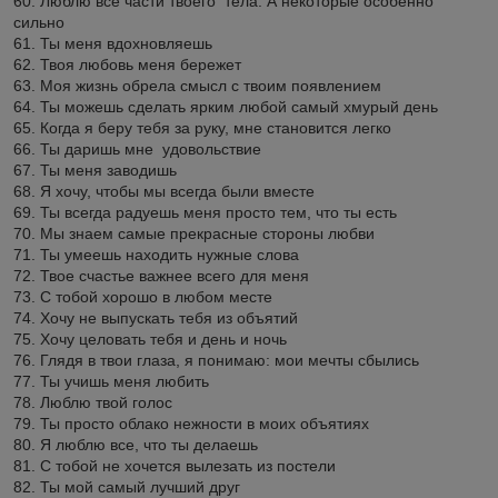
60. Люблю все части твоего тела. А некоторые особенно
сильно
61. Ты меня вдохновляешь
62. Твоя любовь меня бережет
63. Моя жизнь обрела смысл с твоим появлением
64. Ты можешь сделать ярким любой самый хмурый день
65. Когда я беру тебя за руку, мне становится легко
66. Ты даришь мне удовольствие
67. Ты меня заводишь
68. Я хочу, чтобы мы всегда были вместе
69. Ты всегда радуешь меня просто тем, что ты есть
70. Мы знаем самые прекрасные стороны любви
71. Ты умеешь находить нужные слова
72. Твое счастье важнее всего для меня
73. С тобой хорошо в любом месте
74. Хочу не выпускать тебя из объятий
75. Хочу целовать тебя и день и ночь
76. Глядя в твои глаза, я понимаю: мои мечты сбылись
77. Ты учишь меня любить
78. Люблю твой голос
79. Ты просто облако нежности в моих объятиях
80. Я люблю все, что ты делаешь
81. С тобой не хочется вылезать из постели
82. Ты мой самый лучший друг