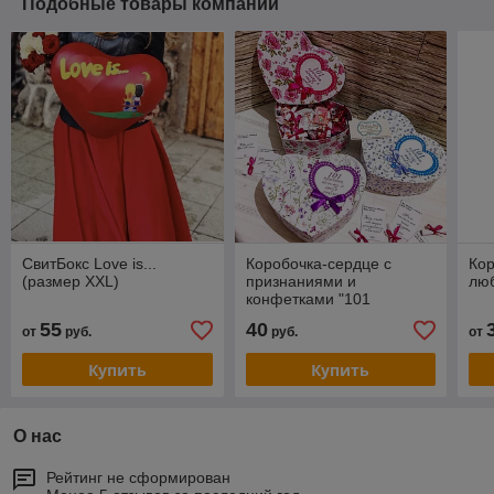
Подобные товары компании
СвитБокс Love is...
Коробочка-сердце с
Кор
(размер XXL)
признаниями и
лю
конфетками "101
причина, почему я тебя
55
40
от
руб.
руб.
от
люблю"
Купить
Купить
О нас
Рейтинг не сформирован