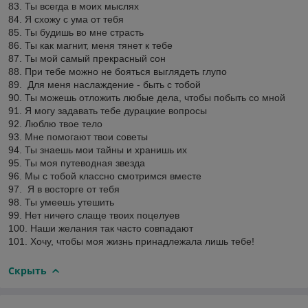
83. Ты всегда в моих мыслях
84. Я схожу с ума от тебя
85. Ты будишь во мне страсть
86. Ты как магнит, меня тянет к тебе
87. Ты мой самый прекрасный сон
88. При тебе можно не бояться выглядеть глупо
89. Для меня наслаждение - быть с тобой
90. Ты можешь отложить любые дела, чтобы побыть со мной
91. Я могу задавать тебе дурацкие вопросы
92. Люблю твое тело
93. Мне помогают твои советы
94. Ты знаешь мои тайны и хранишь их
95. Ты моя путеводная звезда
96. Мы с тобой классно смотримся вместе
97. Я в восторге от тебя
98. Ты умеешь утешить
99. Нет ничего слаще твоих поцелуев
100. Наши желания так часто совпадают
101. Хочу, чтобы моя жизнь принадлежала лишь тебе!
Скрыть