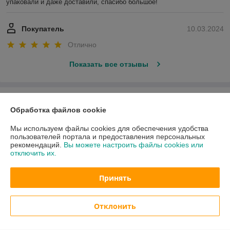
упаковали и даже доставили, спасибо большое!
Покупатель
10.03.2024
Отлично
Показать все отзывы
О нас
Обработка файлов cookie
Контакты
Мы используем файлы cookies для обеспечения удобства
пользователей портала и предоставления персональных
рекомендаций.
Вы можете настроить файлы cookies или
Доставка и оплата
отключить их.
График работы
Принять
Полная версия сайта
Отклонить
Политика обработки cookies