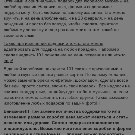
Отличный и оригинальный подарок для любимого мужчины на
любой праздник. Надписи, цвет, форма и содержимое
подарка могут быть любыми по вашему желанию. Его можно
вручить, и на день влюбленных, и на 23 февраля, и на день
рождения, и просто без повода, чтобы сделать приятное
любимому человеку и еще раз напомнить о том, какой он
замечательный.
Также при изменении надписи и текста его можно
адаптировать для подарка на любой праздник. Например
сделав надпись 101 пожелание на день рождения или что-то
еще!
В данной коробочке находится 101 свиток с признаниями в
любви и вкусные орешки разных сортов. По вашему желанию,
можно заменить орехи конфетами, шоколадом, сделать вовсе
без еды, просто свитки, вложить свой подарок. Все надписи на
свитках стандартные, подойдут для любого мужчины, но если
вы хотите, можно заменить на любые другие. Также возможно
изготовление любых подарков по вашим фото!!!
Внимание!!! При замене количества содержимого или
изменении размера коробки цена может меняться и стать
дешевле или дороже. Состав подарка оговаривается
индивидуально. Возможно изготовление коробки в форме
сердца или в стиле love is..., пример можно посмотреть