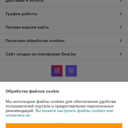
Доставка и оплата
График работы
Полная версия сайта
Политика обработки cookies
Сайт создан на платформе Deal.by
Обработка файлов cookie
Информация для покупателя
Мы используем файлы cookies для обеспечения удобства
Индивидуальный предприниматель:
Кузнецов Александр
Александрович
пользователей портала и предоставления персональных
ул. Тикоцкого д2, кв52
рекомендаций.
Вы можете настроить файлы cookies или
отключить их.
Регистрационный номер ЕГР: АС5024532
УНП: АС5024532