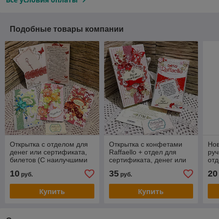
Подобные товары компании
Открытка с отделом для
Открытка с конфетами
Нов
денег или сертификата,
Raffaello + отдел для
ру
билетов (С наилучшими
сертификата, денег или
отд
пожеланиями)
билетов. №2
сер
10
35
20
руб.
руб.
Купить
Купить