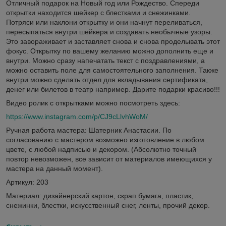
Отличный подарок на Новый год или Рождество. Спереди
открытки находится шейкер с блестками и снежинками.
Потряси или наклони открытку и они начнут переливаться,
пересыпаться внутри шейкера и создавать необычные узоры.
Это завораживает и заставляет снова и снова проделывать этот
фокус. Открытку по вашему желанию можно дополнить еще и
внутри. Можно сразу напечатать текст с поздравлениями, а
можно оставить поле для самостоятельного заполнения. Также
внутри можно сделать отдел для вкладывания сертификата,
денег или билетов в театр например. Дарите подарки красиво!!!
Видео ролик с открытками можно посмотреть здесь:
https://www.instagram.com/p/CJ9cLlvhWoM/
Ручная работа мастера: Шатерник Анастасии. По
согласованию с мастером возможно изготовление в любом
цвете, с любой надписью и декором. (Абсолютно точный
повтор невозможен, все зависит от материалов имеющихся у
мастера на данный момент).
Артикул: 203
Материал: дизайнерский картон, скрап бумага, пластик,
снежинки, блестки, искусственный снег, ленты, прочий декор.