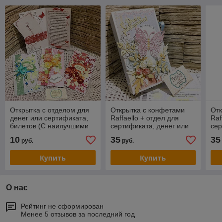
Открытка с отделом для
Открытка с конфетами
Отк
денег или сертификата,
Raffaello + отдел для
Raf
билетов (С наилучшими
сертификата, денег или
сер
пожеланиями)
билетов. №1
би
10
35
35
руб.
руб.
Купить
Купить
О нас
Рейтинг не сформирован
Менее 5 отзывов за последний год