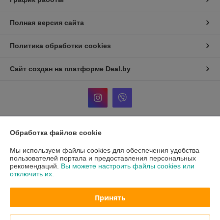
Полная версия сайта
Политика обработки cookies
Сайт создан на платформе Deal.by
Обработка файлов cookie
Информация для покупателя
Мы используем файлы cookies для обеспечения удобства
Индивидуальный предприниматель:
Кузнецов Александр
Александрович
пользователей портала и предоставления персональных
ул. Тикоцкого д2, кв52
рекомендаций.
Вы можете настроить файлы cookies или
отключить их.
Регистрационный номер ЕГР: АС5024532
УНП: АС5024532
Принять
Регистрационный орган: 107 инспекция МНС по первомайскому
району г. Минска