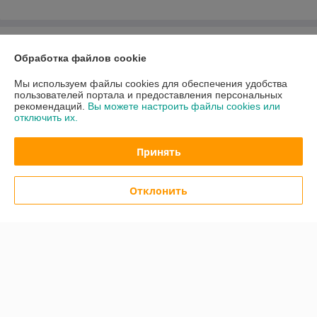
О нас
Обработка файлов cookie
Контакты
Мы используем файлы cookies для обеспечения удобства
пользователей портала и предоставления персональных
рекомендаций.
Вы можете настроить файлы cookies или
Доставка и оплата
отключить их.
График работы
Принять
Полная версия сайта
Отклонить
Политика обработки cookies
Сайт создан на платформе Deal.by