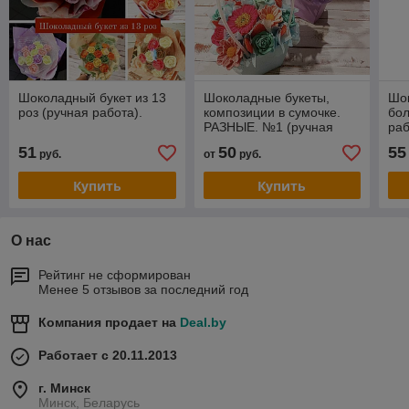
Шоколадный букет из 13
Шоколадные букеты,
Шок
роз (ручная работа).
композиции в сумочке.
бол
РАЗНЫЕ. №1 (ручная
раб
работа).
51
50
55
руб.
от
руб.
Купить
Купить
О нас
Рейтинг не сформирован
Менее 5 отзывов за последний год
Компания продает на
Deal.by
Работает с 20.11.2013
г. Минск
Минск, Беларусь