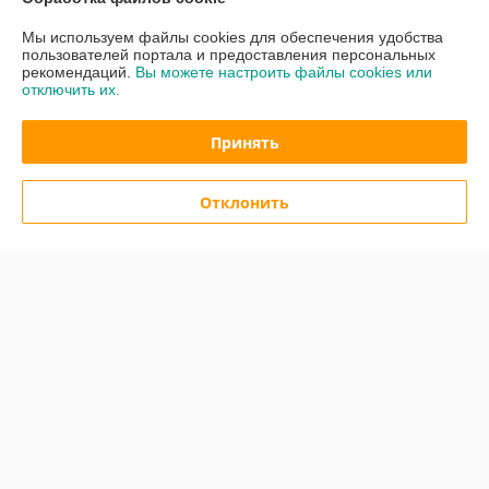
Контакты
Мы используем файлы cookies для обеспечения удобства
пользователей портала и предоставления персональных
рекомендаций.
Вы можете настроить файлы cookies или
Доставка и оплата
отключить их.
График работы
Принять
Полная версия сайта
Отклонить
Политика обработки cookies
Сайт создан на платформе Deal.by
Информация для покупателя
Индивидуальный предприниматель:
Кузнецов Александр
Александрович