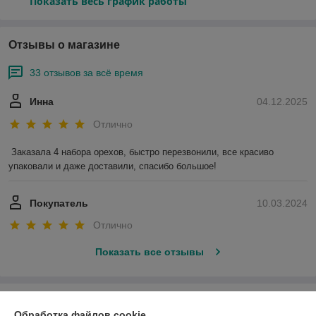
Показать весь график работы
Отзывы о магазине
33 отзывов за всё время
Инна
04.12.2025
Отлично
Заказала 4 набора орехов, быстро перезвонили, все красиво 
упаковали и даже доставили, спасибо большое!
Покупатель
10.03.2024
Отлично
Показать все отзывы
О нас
Обработка файлов cookie