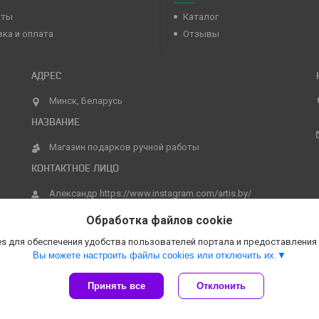
кты
Каталог
ка и оплата
Отзывы
Минск, Беларусь
Магазин подарков ручной работы
Александр https://www.instagram.com/artis.by/
Обработка файлов cookie
s для обеспечения удобства пользователей портала и предоставления
Вы можете настроить файлы cookies или отключить их.
Принять все
Отклонить
Сайт создан на платформе Deal.by
Политика обработки файлов cookies
Магазин подарков ручной работы |
Пожаловаться на контент