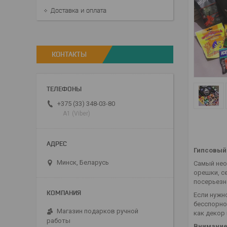
Доставка и оплата
КОНТАКТЫ
+375 (33) 348-03-80
А1 (Viber)
Гипсовый
Минск, Беларусь
Самый нео
орешки, с
посерьезн
Если нужн
беcспорно
Магазин подарков ручной
как декор 
работы
Внимание