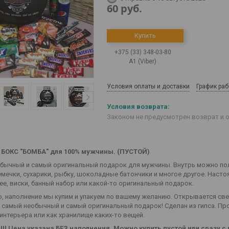
60
руб.
Купить
+375 (33) 348-03-80
А1 (Viber)
Условия оплаты и доставки
График ра
Законом не предусмотрен возврат и 
 БОКС "БОМБА" для 100% мужчины. (ПУСТОЙ)
бычный и самый оригинальный подарок для мужчины. Внутрь можно полож
емечки, сухарики, рыбку, шоколадные батончики и многое другое. Насто
ее, виски, банный набор или какой-то оригинальный подарок.
о, наполнение мы купим и упакуем по вашему желанию. Открывается св
 самый необычный и самый оригинальный подарок! Сделан из гипса. Пр
интерьера или как хранилище каких-то вещей.
!!!
Цена указана БЕЗ наполнения
. Можно купить пустой или сразу 