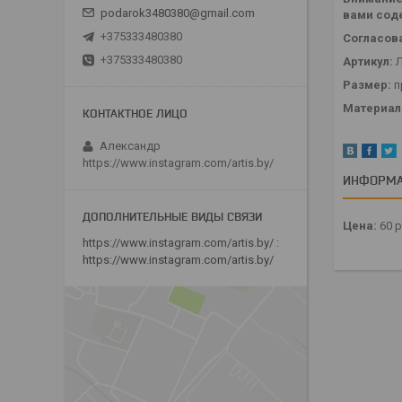
podarok3480380@gmail.com
вами сод
+375333480380
Согласова
+375333480380
Артикул:
Л
Размер:
п
Материал
Александр
https://www.instagram.com/artis.by/
ИНФОРМА
Цена:
60
р
https://www.instagram.com/artis.by/
https://www.instagram.com/artis.by/