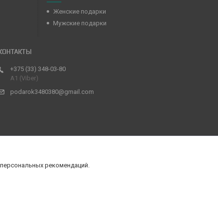
Женские подарки
Мужские подарки
+375 (33) 348-03-80
А1 (Viber)
podarok3480380@gmail.com
 персональных рекомендаций.