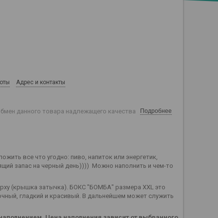
боты
Адрес и контакты
обмен данного товара надлежащего качества
Подробнее
ить все что угодно: пиво, напиток или энергетик,
ящий запас на черный день)))) Можно наполнить и чем-то
ерху (крышка затычка). БОКС "БОМБА" размера XXL это
очный, гладкий и красивый. В дальнейшем может служить
с наполнением. Цена наполнения зависит от выбранного