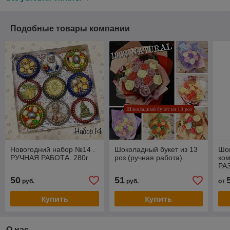
Подобные товары компании
Новогодний набор №14 .
Шоколадный букет из 13
Шо
РУЧНАЯ РАБОТА. 280г
роз (ручная работа).
ком
РА
раб
50
51
руб.
руб.
от
Купить
Купить
О нас