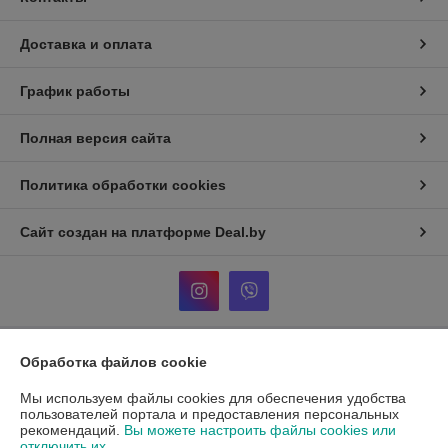
Доставка и оплата
График работы
Полная версия сайта
Политика обработки cookies
Сайт создан на платформе Deal.by
Обработка файлов cookie
Информация для покупателя
Мы используем файлы cookies для обеспечения удобства
Индивидуальный предприниматель:
Кузнецов Александр
Александрович
пользователей портала и предоставления персональных
ул. Тикоцкого д2, кв52
рекомендаций.
Вы можете настроить файлы cookies или
отключить их.