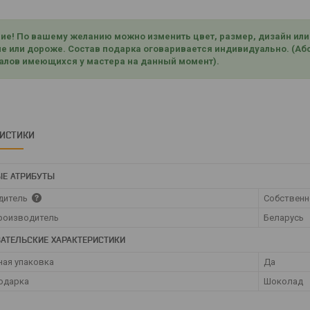
ие! По вашему желанию можно изменить цвет, размер, дизайн или в
е или дороже. Состав подарка оговаривается индивидуально. (Абс
алов имеющихся у мастера на данный момент).
РИСТИКИ
Е АТРИБУТЫ
дитель
Собственн
роизводитель
Беларусь
АТЕЛЬСКИЕ ХАРАКТЕРИСТИКИ
ая упаковка
Да
одарка
Шоколад