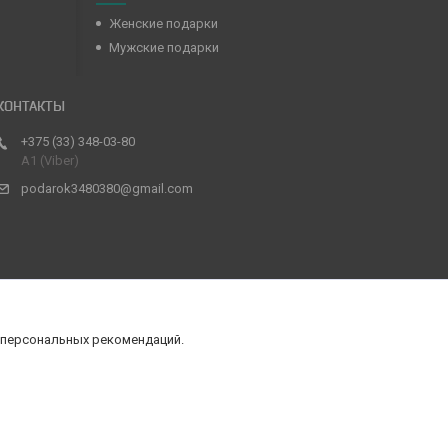
Женские подарки
Мужские подарки
+375 (33) 348-03-80
А1 (Viber)
podarok3480380@gmail.com
 персональных рекомендаций.