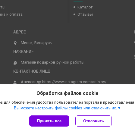
кты
Каталог
ка и оплата
Отзывы
Минск, Беларусь
Магазин подарков ручной работы
Александр https://www.instagram.com/artis.by/
Обработка файлов cookie
s для обеспечения удобства пользователей портала и предоставления
Вы можете настроить файлы cookies или отключить их.
Принять все
Отклонить
Сайт создан на платформе Deal.by
Политика обработки файлов cookies
Магазин подарков ручной работы |
Пожаловаться на контент