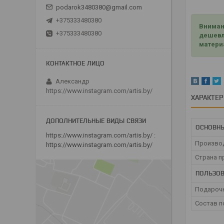
podarok3480380@gmail.com
+375333480380
Вниман
+375333480380
дешевл
матери
Александр
https://www.instagram.com/artis.by/
ХАРАКТЕ
ОСНОВНЫ
https://www.instagram.com/artis.by/
Произво
https://www.instagram.com/artis.by/
Страна п
ПОЛЬЗОВ
Подарочн
Состав п