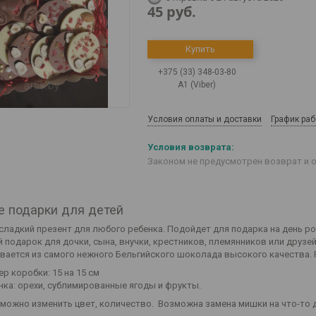
45
руб.
Купить
+375 (33) 348-03-80
А1 (Viber)
Условия оплаты и доставки
График ра
Законом не предусмотрен возврат и 
е подарки для детей
сладкий презент для любого ребенка. Подойдет для подарка на день р
 подарок для дочки, сына, внучки, крестников, племянников или друзей
вается из самого нежного Бельгийского шоколада высокого качества. 
ер коробки: 15 на 15 см
нка: орехи, сублимированные ягоды и фрукты.
 можно изменить цвет, количество. Возможна замена мишки на что-то д