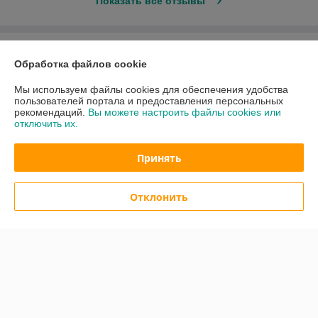
Показать все отзывы
О нас
Обработка файлов cookie
Контакты
Мы используем файлы cookies для обеспечения удобства
пользователей портала и предоставления персональных
рекомендаций.
Вы можете настроить файлы cookies или
Доставка и оплата
отключить их.
График работы
Принять
Полная версия сайта
Отклонить
Политика обработки cookies
Сайт создан на платформе Deal.by