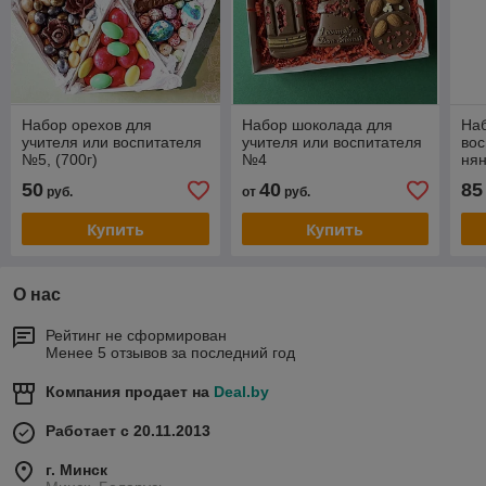
Набор орехов для
Набор шоколада для
На
учителя или воспитателя
учителя или воспитателя
вос
№5, (700г)
№4
нян
50
40
85
руб.
от
руб.
Купить
Купить
О нас
Рейтинг не сформирован
Менее 5 отзывов за последний год
Компания продает на
Deal.by
Работает с 20.11.2013
г. Минск