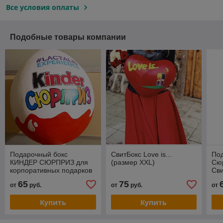
Все условия оплаты
Подобные товары компании
Подарочный бокс
СвитБокс Love is...
По
КИНДЕР СЮРПРИЗ для
(размер XXL)
Сюр
корпоративных подарков
Св
(ПУСТОЙ).
65
75
от
руб.
от
руб.
от
Купить
Купить