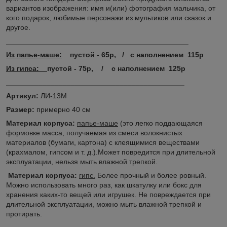
вариантов изображения: имя и(или) фотография мальчика, от
кого подарок, любимые персонажи из мультиков или сказок и
другое.
_____________________________________________
Из папье-маше:
пустой - 65р, / с наполнением 115р
Из гипса:
пустой - 75р, / с наполнением 125р
____________________________________________
Артикул:
ЛИ-13М
Размер:
примерно 40 см
Материал корпуса:
папье-маше
(это легко поддающаяся
формовке масса, получаемая из смеси волокнистых
материалов (бумаги, картона) с клеящимися веществами
(крахмалом, гипсом и т. д.).Может повредится при длительной
эксплуатации, нельзя мыть влажной трепкой.
Материал корпуса:
гипс.
Более прочный и более ровный.
Можно использовать много раз, как шкатулку или бокс для
хранения каких-то вещей или игрушек. Не повреждается при
длительной эксплуатации, можно мыть влажной трепкой и
протирать.