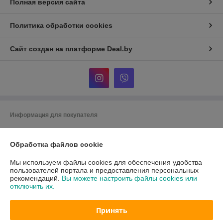
Полная версия сайта
Политика обработки cookies
Сайт создан на платформе Deal.by
Информация для покупателя
Индивидуальный предприниматель:
Кузнецов Александр
Александрович
Обработка файлов cookie
ул. Тикоцкого д2, кв52
Регистрационный номер ЕГР: АС5024532
Мы используем файлы cookies для обеспечения удобства
пользователей портала и предоставления персональных
УНП: АС5024532
рекомендаций.
Вы можете настроить файлы cookies или
отключить их.
Регистрационный орган: 107 инспекция МНС по первомайскому
району г. Минска
Принять
Дата регистрации компании: 24.02.2024