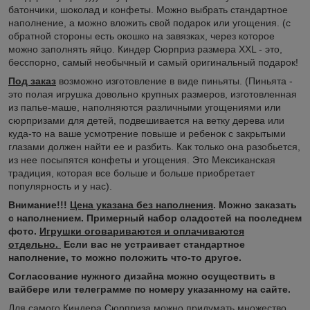
батончики, шоколад и конфеты. Можно выбрать стандартное
наполнение, а можно вложить свой подарок или угощения. (с
обратной стороны есть окошко на завязках, через которое
можно заполнять яйцо. Киндер Сюрприз размера XXL - это,
бесспорно, самый необычный и самый оригинальный подарок!
Под заказ
возможно изготовление в виде пиньяты. (Пиньята -
это полая игрушка довольно крупных размеров, изготовленная
из папье-маше, наполняются различными угощениями или
сюрпризами для детей, подвешивается на ветку дерева или
куда-то на ваше усмотрение повыше и ребенок с закрытыми
глазами должен найти ее и разбить. Как только она разобьется,
из нее посыпятся конфеты и угощения. Это Мексиканская
традиция, которая все больше и больше приобретает
популярность и у нас).
Внимание!!!
Цена указана без наполнения
. Можно заказать
с наполнением. Примерный набор сладостей на последнем
фото.
Игрушки оговариваются и оплачиваются
отдельно.
Если вас не устраивает стандартное
наполнение, то можно положить что-то другое.
Согласование нужного дизайна можно осуществить в
вайбере или телеграмме по номеру указанному на сайте.
Для самого Киндера Сюрприза можно придумать множество