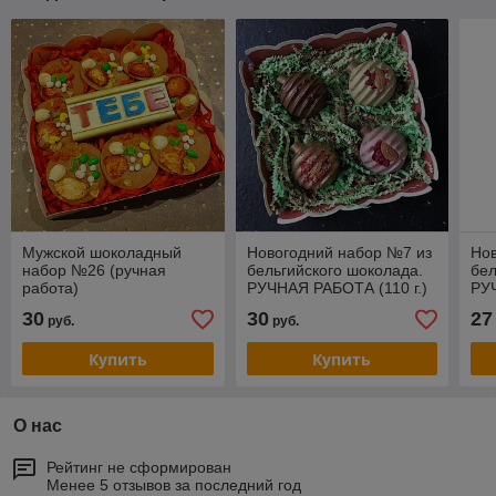
Мужской шоколадный
Новогодний набор №7 из
Но
набор №26 (ручная
бельгийского шоколада.
бел
работа)
РУЧНАЯ РАБОТА (110 г.)
РУ
110 
30
30
27
руб.
руб.
Купить
Купить
О нас
Рейтинг не сформирован
Менее 5 отзывов за последний год