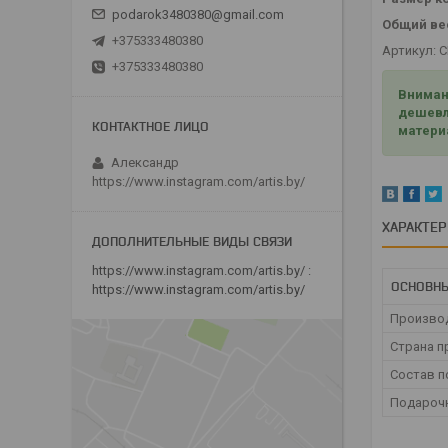
podarok3480380@gmail.com
Общий ве
+375333480380
Артикул: С
+375333480380
Вниман
дешевл
матери
Александр
https://www.instagram.com/artis.by/
ХАРАКТЕ
https://www.instagram.com/artis.by/
ОСНОВНЫ
https://www.instagram.com/artis.by/
Произво
Страна п
Состав п
Подарочн