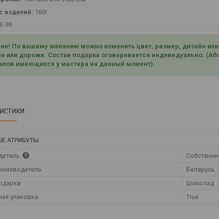
с изделий:
160г
Е-99
ие! По вашему желанию можно изменить цвет, размер, дизайн или в
е или дороже. Состав подарка оговаривается индивидуально. (Абс
алов имеющихся у мастера на данный момент).
РИСТИКИ
Е АТРИБУТЫ
дитель
Собственн
роизводитель
Беларусь
одарка
Шоколад
ая упаковка
True