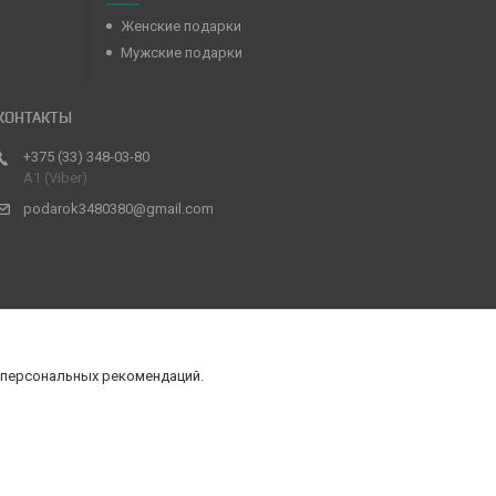
Женские подарки
Мужские подарки
+375 (33) 348-03-80
А1 (Viber)
podarok3480380@gmail.com
 персональных рекомендаций.