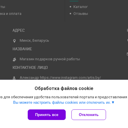
кты
Каталог
ка и оплата
Отзывы
Минск, Беларусь
Магазин подарков ручной работы
Александр https://www.instagram.com/artis.by/
Обработка файлов cookie
s для обеспечения удобства пользователей портала и предоставления
Вы можете настроить файлы cookies или отключить их.
Принять все
Отклонить
Сайт создан на платформе Deal.by
Политика обработки файлов cookies
Магазин подарков ручной работы |
Пожаловаться на контент