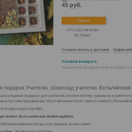
45
руб.
Купить
+375 (33) 348-03-80
А1 (Viber)
Условия оплаты и доставки
График ра
Законом не предусмотрен возврат и 
й подарок Учителю. Шоколад учителю. Бельгийский
шоколадный подарок для учителей, воспитателей, тренеров и репетитор
ым и прочим праздникам. Изготавливается из самого нежного Бельгийск
 в подарочную коробку
де может быть написана любая надпись
сублимированные ягоды или орешки, можно микс.
оробки:
18х18см или 20х20см