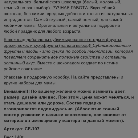
натурального бельгийского шоколада (белый, молочный,
темный на ваш выбор). РУЧНАЯ РАБОТА. Вкуснейший
шоколад, без химии, вредных добавок и только из натуральных
ингридиентов. Самый вкусный, самый нежный, для самой
любимой мамы. Оригинальный и актуальный подарок на
любой праздник для любого возраста.
В шоколад добавлены сублимырованные ягоды и фрукты,
орехи, кокос и сухофрукты (на ваш выбор)!
Сублимированные
фрукты и ягоды - это сушка по особой технологии, которая
позволяет сохранить все полезные свойства и оставить
истинный вкус.
Вместе с шоколадом создает по истине
райское сочетание.
Упакован в подарочную коробку. На сайте представлены и
другие наборы для мамы.
Внимание!!! По вашему желанию можно изменить цвет,
размер, дизайн или вес. При этом , цена может меняться, и
стать дешевле или дороже. Состав подарка
оговаривается индивидуально.
(Абсолютно точный
повтор упаковки и начинки невозможен, все зависит от
материалов имеющихся у мастера на данный момент).
Артикул: СЕ-107
Вес:
140г