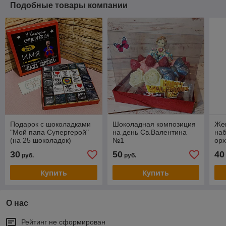
Подобные товары компании
Подарок с шоколадками
Шоколадная композиция
Же
"Мой папа Супергерой"
на день Св.Валентина
на
(на 25 шоколадок)
№1
ор
30
50
40
руб.
руб.
Купить
Купить
О нас
Рейтинг не сформирован