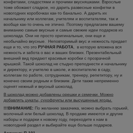
конфетами, сладостями и прочими вкусняшками. Взрослые
тоже обожают сладкое, но дарить развесные конфетки в
новогодних коробочках как-то банально. А дарить их
начальнику или коллегам, учителям и воспитателям, так и
вообще как-то очень не этично. Поэтому предлагаем вашему
вниманию самые вкусные и самые свежие идеи подарков из
шоколада. Они не просто оригинальные, они еще и
необычайно вкусные. Неповторимый вкус и нежность придает
еще и то, что это
РУЧНАЯ РАБОТА
, в которую вложена вся
нежность и забота о вас и ваших близких. Презентабельный
внешний вид придают красивые коробки с прозрачной
крышкой. Такой шоколад не стыдно преподнести и начальнику
и директору, и учителю в школе, и воспитателю в саду,
коллегам по работе, сотрудникам, тренеру, репетитору, ну и
конечно своим родным и близким. Дети также непременно
оценят нежный и вкусный шоколад.
В шоколад можно добавлены орешки и семечки. Можно
добавлять цукаты, сухофрукты или высушенные ягоды.
!!!ВНИМАНИЕ:
По желанию заказчика, можно выбрать горький,
молочный или белый шоколад. В продаже имеются и другие
наборы и подарки к новому году, переходите к нам в
новогодний раздел и выбирайте еще больше подарков.
Артикул: П-101