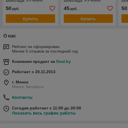
шоколада. РУЧНАЯ
шоколада. РУЧНАЯ
шо
РАБОТА
РАБОТА
РА
50
45
50
руб.
руб.
Купить
Купить
О нас
Рейтинг не сформирован
Менее 5 отзывов за последний год
Компания продает на
Deal.by
Работает с 20.11.2013
г. Минск
Минск, Беларусь
Контакты
Сегодня работает с 11:00 до 20:00
Показать весь график работы