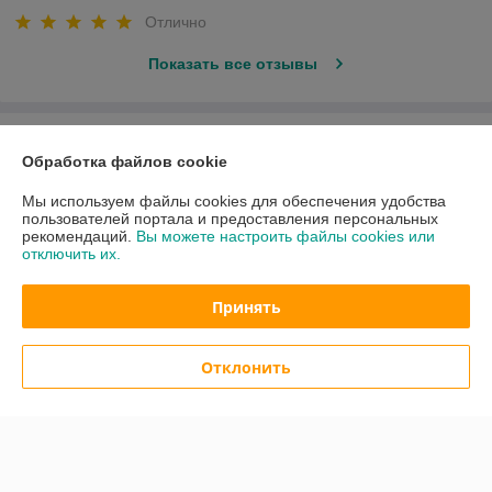
Отлично
Показать все отзывы
О нас
Обработка файлов cookie
Контакты
Мы используем файлы cookies для обеспечения удобства
пользователей портала и предоставления персональных
рекомендаций.
Вы можете настроить файлы cookies или
Доставка и оплата
отключить их.
График работы
Принять
Полная версия сайта
Отклонить
Политика обработки cookies
Сайт создан на платформе Deal.by