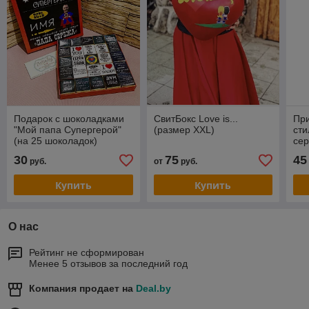
Подарок с шоколадками
СвитБокс Love is...
При
"Мой папа Супергерой"
(размер XXL)
сти
(на 25 шоколадок)
сер
30
75
45
руб.
от
руб.
Купить
Купить
О нас
Рейтинг не сформирован
Менее 5 отзывов за последний год
Компания продает на
Deal.by