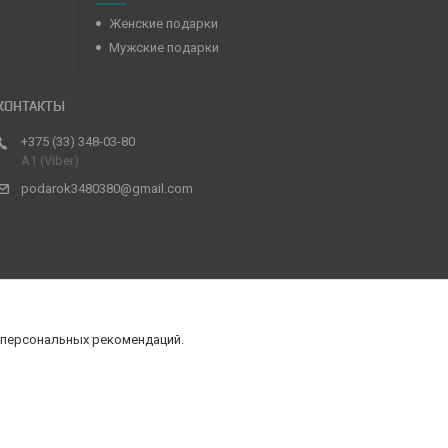
Женские подарки
Мужские подарки
+375 (33) 348-03-80
А1 (Viber)
podarok3480380@gmail.com
 персональных рекомендаций.