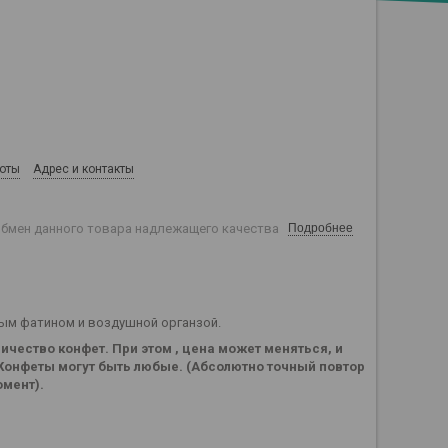
боты
Адрес и контакты
обмен данного товара надлежащего качества
Подробнее
вым фатином и воздушной органзой.
ичество конфет. При этом , цена может меняться, и
Конфеты могут быть любые. (Абсолютно точный повтор
омент).