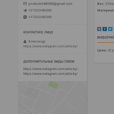
Вес:
350гр
podarok3480380@gmail.com
Материал
+375333480380
+375333480380
ИНФОРМА
Александр
https://www.instagram.com/artis.by/
Цена:
42
р
https://www.instagram.com/artis.by/
https://www.instagram.com/artis.by/