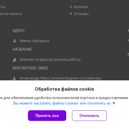
кты
Каталог
ка и оплата
Отзывы
Минск, Беларусь
Магазин подарков ручной работы
Александр https://www.instagram.com/artis.by/
Обработка файлов cookie
s для обеспечения удобства пользователей портала и предоставления
Вы можете настроить файлы cookies или отключить их.
Принять все
Отклонить
Сайт создан на платформе Deal.by
Политика обработки файлов cookies
Магазин подарков ручной работы |
Пожаловаться на контент