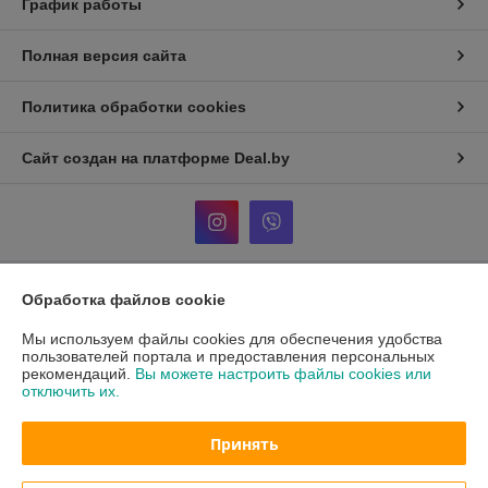
График работы
Полная версия сайта
Политика обработки cookies
Сайт создан на платформе Deal.by
Обработка файлов cookie
Информация для покупателя
Мы используем файлы cookies для обеспечения удобства
Индивидуальный предприниматель:
Кузнецов Александр
Александрович
пользователей портала и предоставления персональных
ул. Тикоцкого д2, кв52
рекомендаций.
Вы можете настроить файлы cookies или
отключить их.
Регистрационный номер ЕГР: АС5024532
УНП: АС5024532
Принять
Регистрационный орган: 107 инспекция МНС по первомайскому