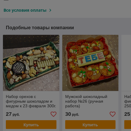
Все условия оплаты
Подобные товары компании
Набор орехов с
Мужской шоколадный
Наб
фигурным шоколадом и
набор №26 (ручная
фи
медом к 23 февраля 300г.
работа)
25
Набор №28
№2
27
30
25
руб.
руб.
Купить
Купить