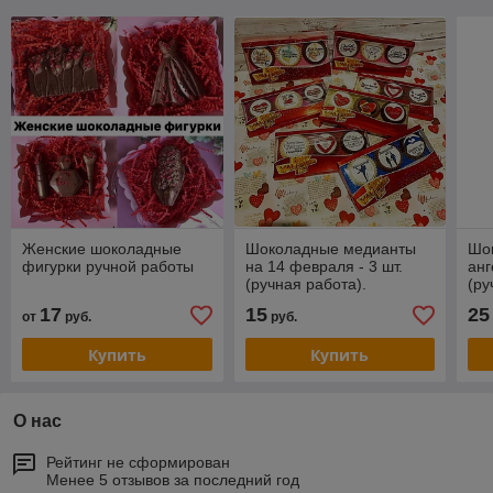
Женские шоколадные
Шоколадные медианты
Шо
фигурки ручной работы
на 14 февраля - 3 шт.
ан
(ручная работа).
(ру
17
15
25
от
руб.
руб.
Купить
Купить
О нас
Рейтинг не сформирован
Менее 5 отзывов за последний год