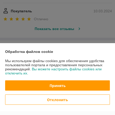
Покупатель
10.03.2024
Отлично
Показать все отзывы
О нас
Обработка файлов cookie
Контакты
Мы используем файлы cookies для обеспечения удобства
пользователей портала и предоставления персональных
рекомендаций.
Вы можете настроить файлы cookies или
Доставка и оплата
отключить их.
График работы
Принять
Полная версия сайта
Отклонить
Политика обработки cookies