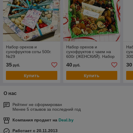
Набор орехов и
Набор орехов и
Наб
сухофруктов соты 500г.
сухофруктов с чаем на
сух
№29
600г (ЖЕНСКИЙ). Набор
30
№35
№1
35
40
30
руб.
руб.
Купить
Купить
О нас
Рейтинг не сформирован
Менее 5 отзывов за последний год
Компания продает на
Deal.by
Работает с 20.11.2013