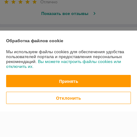
Отлично
Показать все отзывы
О нас
Обработка файлов cookie
Контакты
Мы используем файлы cookies для обеспечения удобства
пользователей портала и предоставления персональных
рекомендаций.
Вы можете настроить файлы cookies или
Доставка и оплата
отключить их.
График работы
Принять
Полная версия сайта
Отклонить
Политика обработки cookies
Сайт создан на платформе Deal.by