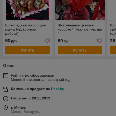
Шоколадный набор для
Шоколадные цветы в
Шо
мамы №1 (ручная
коробке " Нежные чувства
лю
работа).
"
(ру
50
60
35
руб.
руб.
Купить
Купить
О нас
Рейтинг не сформирован
Менее 5 отзывов за последний год
Компания продает на
Deal.by
Работает с 20.11.2013
г. Минск
Минск, Беларусь