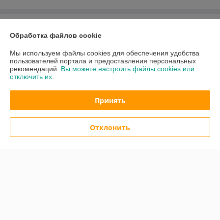
О нас
Обработка файлов cookie
Контакты
Мы используем файлы cookies для обеспечения удобства
пользователей портала и предоставления персональных
рекомендаций.
Вы можете настроить файлы cookies или
Доставка и оплата
отключить их.
График работы
Принять
Полная версия сайта
Отклонить
Политика обработки cookies
Сайт создан на платформе Deal.by