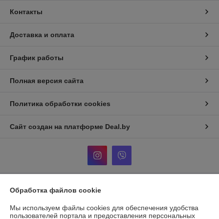
Контакты
Доставка и оплата
График работы
Полная версия сайта
Политика обработки cookies
Сайт создан на платформе Deal.by
Обработка файлов cookie
Информация для покупателя
Мы используем файлы cookies для обеспечения удобства
Индивидуальный предприниматель:
Кузнецов Александр
Александрович
пользователей портала и предоставления персональных