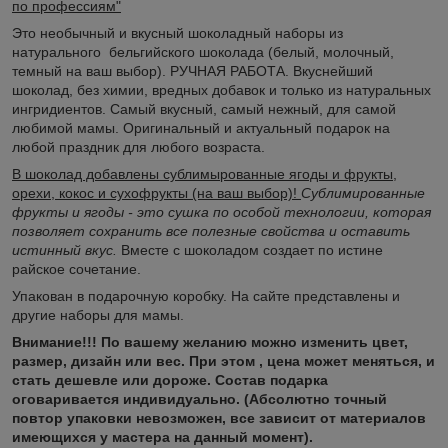
по профессиям"
Это необычный и вкусный шоколадный наборы из
натурального бельгийского шоколада (белый, молочный,
темный на ваш выбор). РУЧНАЯ РАБОТА. Вкуснейший
шоколад, без химии, вредных добавок и только из натуральных
ингридиентов. Самый вкусный, самый нежный, для самой
любимой мамы. Оригинальный и актуальный подарок на
любой праздник для любого возраста.
В шоколад добавлены сублимырованные ягоды и фрукты,
орехи, кокос и сухофрукты (на ваш выбор)!
Сублимированные
фрукты и ягоды - это сушка по особой технологии, которая
позволяет сохранить все полезные свойства и оставить
истинный вкус.
Вместе с шоколадом создает по истине
райское сочетание.
Упакован в подарочную коробку. На сайте представлены и
другие наборы для мамы.
Внимание!!! По вашему желанию можно изменить цвет,
размер, дизайн или вес. При этом , цена может меняться, и
стать дешевле или дороже. Состав подарка
оговаривается индивидуально.
(Абсолютно точный
повтор упаковки невозможен, все зависит от материалов
имеющихся у мастера на данный момент).