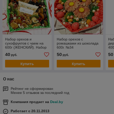
Набор орехов и
Набор орехов с
Наб
сухофруктов с чаем на
ромашками из шоколада
дер
600г (ЖЕНСКИЙ). Набор
600г. №34
400
№35
40
50
50
руб.
руб.
Купить
Купить
О нас
Рейтинг не сформирован
Менее 5 отзывов за последний год
Компания продает на
Deal.by
Работает с 20.11.2013