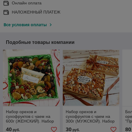
Онлайн оплата
НАЛОЖЕННЫЙ ПЛАТЕЖ
Все условия оплаты
Подобные товары компании
Набор орехов и
Набор орехов и
Бол
сухофруктов с чаем на
сухофруктов с чаем на
оре
600г (ЖЕНСКИЙ). Набор
300г (МУЖСКОЙ). Набор
"П
№35
№18
40
30
80
руб.
руб.