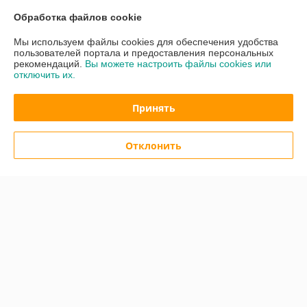
Обработка файлов cookie
График работы
Мы используем файлы cookies для обеспечения удобства
Полная версия сайта
пользователей портала и предоставления персональных
рекомендаций.
Вы можете настроить файлы cookies или
отключить их.
Политика обработки cookies
Принять
Сайт создан на платформе Deal.by
Отклонить
Информация для покупателя
Индивидуальный предприниматель:
Кузнецов Александр
Александрович
ул. Тикоцкого д2, кв52
Регистрационный номер ЕГР: АС5024532
УНП: АС5024532