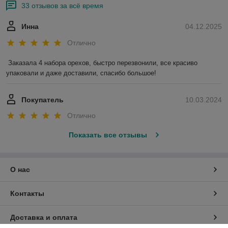
33 отзывов за всё время
Инна
04.12.2025
Отлично
Заказала 4 набора орехов, быстро перезвонили, все красиво 
упаковали и даже доставили, спасибо большое!
Покупатель
10.03.2024
Отлично
Показать все отзывы
О нас
Контакты
Доставка и оплата