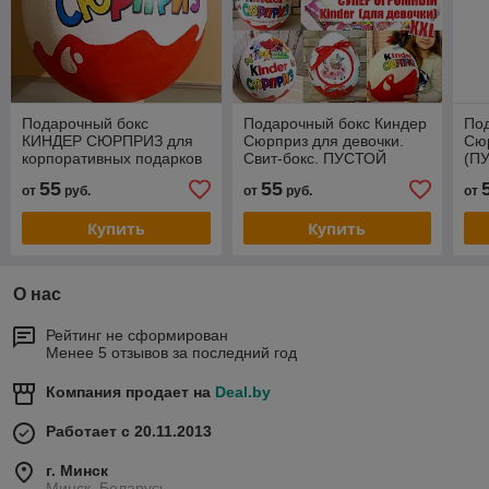
Подарочный бокс
Подарочный бокс Киндер
Под
КИНДЕР СЮРПРИЗ для
Сюрприз для девочки.
Сю
корпоративных подарков
Свит-бокс. ПУСТОЙ
(П
(ПУСТОЙ).
55
55
от
руб.
от
руб.
от
Купить
Купить
О нас
Рейтинг не сформирован
Менее 5 отзывов за последний год
Компания продает на
Deal.by
Работает с 20.11.2013
г. Минск
Минск, Беларусь