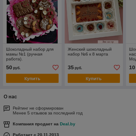
Шоколадный набор для
Женский шоколадный
Шок
мамы №1 (ручная
набор №6 к 8 марта
нас
работа).
Мо
50
35
10
руб.
руб.
Купить
Купить
О нас
Рейтинг не сформирован
Менее 5 отзывов за последний год
Компания продает на
Deal.by
Работает с 20.11.2013