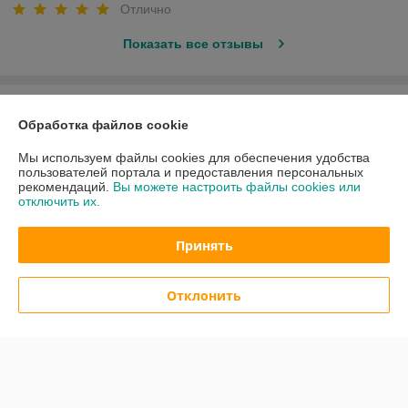
Отлично
Показать все отзывы
О нас
Обработка файлов cookie
Контакты
Мы используем файлы cookies для обеспечения удобства
пользователей портала и предоставления персональных
рекомендаций.
Вы можете настроить файлы cookies или
Доставка и оплата
отключить их.
График работы
Принять
Полная версия сайта
Отклонить
Политика обработки cookies
Сайт создан на платформе Deal.by