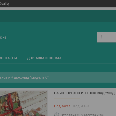
Deal.by
нске
КОНТАКТЫ
ДОСТАВКА И ОПЛАТА
ехов и + шоколад "модель б"
НАБОР ОРЕХОВ И + ШОКОЛАД "МОДЕ
Под заказ
Код:
АА-9
Отправка с 09 августа 2026