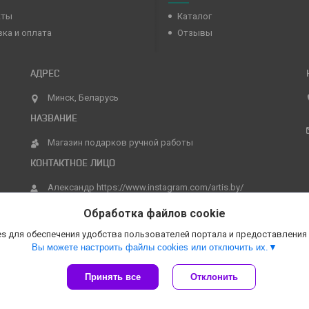
кты
Каталог
ка и оплата
Отзывы
Минск, Беларусь
Магазин подарков ручной работы
Александр https://www.instagram.com/artis.by/
Обработка файлов cookie
s для обеспечения удобства пользователей портала и предоставления
Вы можете настроить файлы cookies или отключить их.
Принять все
Отклонить
Сайт создан на платформе Deal.by
Политика обработки файлов cookies
Магазин подарков ручной работы |
Пожаловаться на контент