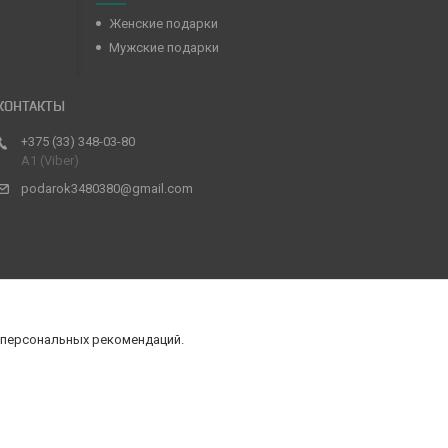
Женские подарки
Мужские подарки
+375 (33) 348-03-80
А1 (Viber)
podarok3480380@gmail.com
 персональных рекомендаций.