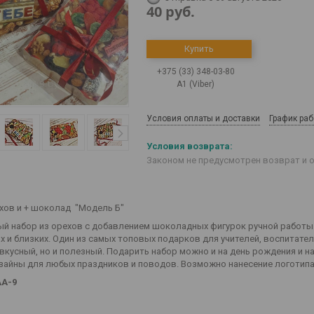
40
руб.
Купить
+375 (33) 348-03-80
А1 (Viber)
Условия оплаты и доставки
График ра
Законом не предусмотрен возврат и 
хов и + шоколад "Модель Б"
й набор из орехов с добавлением шоколадных фигурок ручной работы. 
х и близких. Один из самых топовых подарков для учителей, воспитател
 вкусный, но и полезный. Подарить набор можно и на день рождения и н
зайны для любых праздников и поводов. Возможно нанесение логотипа 
АА-9