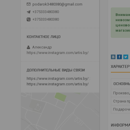
podarok3480380@gmail.com
+375333480380
Вниман
+375333480380
невозм
ценово
магази
Александр
https://www.instagram.com/artis.by/
ХАРАКТЕ
https://www.instagram.com/artis.by/
ОСНОВНЫ
https://www.instagram.com/artis.by/
Произво
Страна п
Подароч
ИНФОРМА