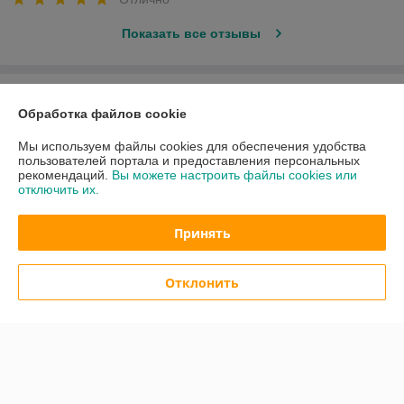
Показать все отзывы
О нас
Обработка файлов cookie
Контакты
Мы используем файлы cookies для обеспечения удобства
пользователей портала и предоставления персональных
рекомендаций.
Вы можете настроить файлы cookies или
Доставка и оплата
отключить их.
График работы
Принять
Полная версия сайта
Отклонить
Политика обработки cookies
Сайт создан на платформе Deal.by