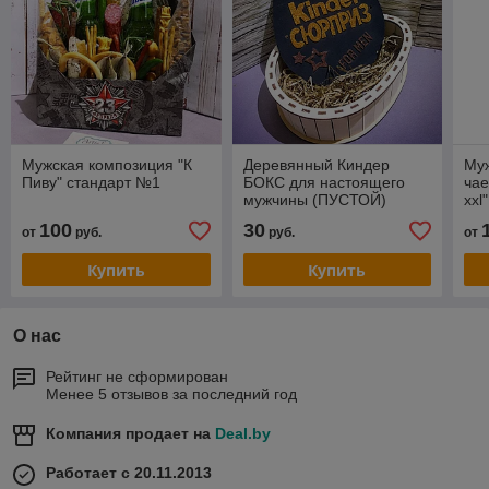
Мужская композиция "К
Деревянный Киндер
Муж
Пиву" стандарт №1
БОКС для настоящего
чае
мужчины (ПУСТОЙ)
xxl"
100
30
от
руб.
руб.
от
Купить
Купить
О нас
Рейтинг не сформирован
Менее 5 отзывов за последний год
Компания продает на
Deal.by
Работает с 20.11.2013