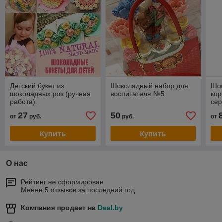
Детский букет из
Шоколадный набор для
Шо
шоколадных роз (ручная
воспитателя №5
кор
работа).
сер
27
50
от
руб.
руб.
от
Купить
Купить
О нас
Рейтинг не сформирован
Менее 5 отзывов за последний год
Компания продает на
Deal.by