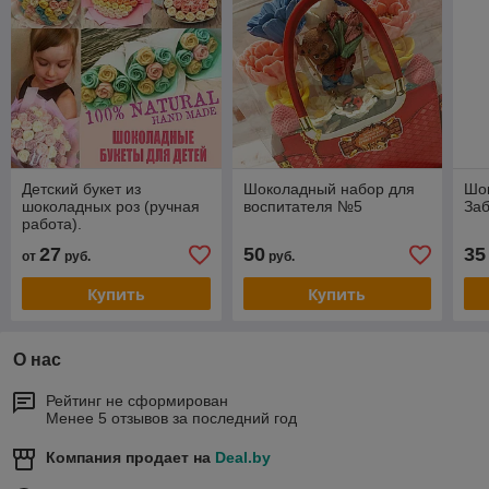
Детский букет из
Шоколадный набор для
Шо
шоколадных роз (ручная
воспитателя №5
Заб
работа).
27
50
35
от
руб.
руб.
Купить
Купить
О нас
Рейтинг не сформирован
Менее 5 отзывов за последний год
Компания продает на
Deal.by