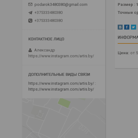
Размер : 
podarok3480380@gmail.com
Точные с
+375333480380
+375333480380
ИНФОРМА
Александр
Цена:
от 
https://www.instagram.com/artis.by/
https://www.instagram.com/artis.by/
https://www.instagram.com/artis.by/