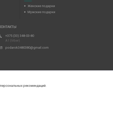
Женские подарки
Мужские подарки
+375 (33) 348-03-80
А1 (Viber)
podarok3480380@gmail.com
 персональных рекомендаций.