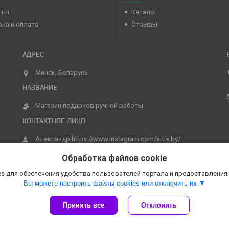
кты
Каталог
ка и оплата
Отзывы
Минск, Беларусь
Магазин подарков ручной работы
Александр https://www.instagram.com/artis.by/
Обработка файлов cookie
s для обеспечения удобства пользователей портала и предоставления
Вы можете настроить файлы cookies или отключить их.
Принять все
Отклонить
Сайт создан на платформе Deal.by
Политика обработки файлов cookies
Магазин подарков ручной работы |
Пожаловаться на контент