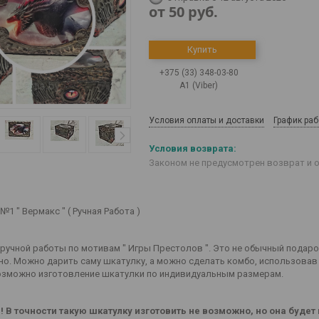
от
50
руб.
Купить
+375 (33) 348-03-80
А1 (Viber)
Условия оплаты и доставки
График ра
Законом не предусмотрен возврат и 
1 " Вермакс " ( Ручная Работа )
ручной работы по мотивам " Игры Престолов ". Это не обычный подарок
о. Можно дарить саму шкатулку, а можно сделать комбо, использовав е
озможно изготовление шкатулки по индивидуальным размерам.
 В точности такую шкатулку изготовить не возможно, но она буде