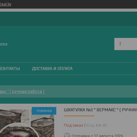
Deal.by
нске
КОНТАКТЫ
ДОСТАВКА И ОПЛАТА
кс " ( ручная работа )
ШКАТУЛКА №1 " ВЕРМАКС " ( РУЧНАЯ
Новинка
Под заказ
Код:
АА-40
Отправка с 12 августа 2026