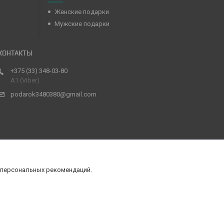
Женские подарки
Мужские подарки
+375 (33) 348-03-80
А1 (Viber)
podarok3480380@gmail.com
 персональных рекомендаций.