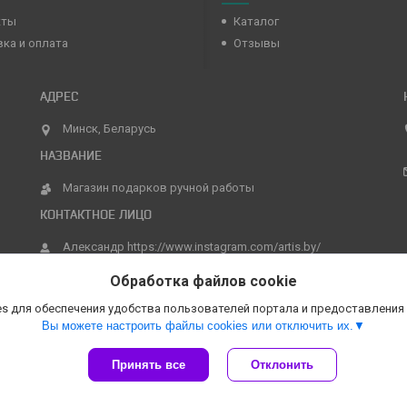
кты
Каталог
ка и оплата
Отзывы
Минск, Беларусь
Магазин подарков ручной работы
Александр https://www.instagram.com/artis.by/
Обработка файлов cookie
s для обеспечения удобства пользователей портала и предоставления
Вы можете настроить файлы cookies или отключить их.
Принять все
Отклонить
Сайт создан на платформе Deal.by
Политика обработки файлов cookies
Магазин подарков ручной работы |
Пожаловаться на контент