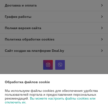
Доставка и оплата
График работы
Полная версия сайта
Политика обработки cookies
Сайт создан на платформе Deal.by
Обработка файлов cookie
Информация для покупателя
Мы используем файлы cookies для обеспечения удобства
Индивидуальный предприниматель:
Кузнецов Александр
Александрович
пользователей портала и предоставления персональных
ул. Тикоцкого д2, кв52
рекомендаций.
Вы можете настроить файлы cookies или
отключить их.
Регистрационный номер ЕГР: АС5024532