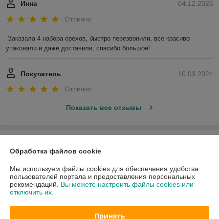
Инна
04.12.2025
Отлично
Заказала 4 набора орехов, быстро перезвонили, все красиво 
упаковали и даже доставили, спасибо большое!
Покупатель
10.03.2024
Отлично
Показать все отзывы
О нас
Обработка файлов cookie
Контакты
Мы используем файлы cookies для обеспечения удобства
пользователей портала и предоставления персональных
рекомендаций.
Вы можете настроить файлы cookies или
Доставка и оплата
отключить их.
График работы
Принять